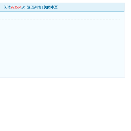
阅读
993564
次 |
返回列表
|
关闭本页