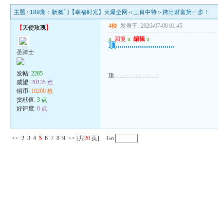
主题 :
189期：新澳门【幸福时光】火爆全网＜三肖中特＞跨出财富第一步！
4楼
发表于: 2026-07-08 01:45
【
天使玫瑰
】
u
回复
u
编辑
u
顶..............................
圣骑士
发帖:
2285
顶..............................
威望:
20135 点
铜币:
10200 枚
贡献值:
3 点
好评度:
0 点
<<
2
3
4
5
6
7
8
9
>>
[共
20
页] Go