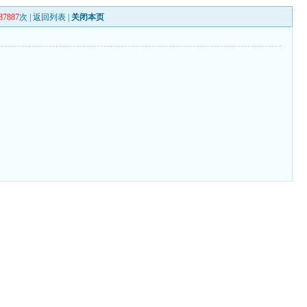
87887
次 |
返回列表
|
关闭本页