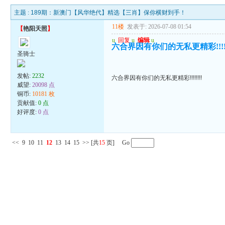
主题 :
189期：新澳门【风华绝代】精选【三肖】保你横财到手！
11楼
发表于: 2026-07-08 01:54
【
艳阳天照
】
u
回复
u
编辑
u
六合界因有你们的无私更精彩!!!!!!
圣骑士
发帖:
2232
六合界因有你们的无私更精彩!!!!!!!!
威望:
20098 点
铜币:
10181 枚
贡献值:
0 点
好评度:
0 点
<<
9
10
11
12
13
14
15
>>
[共
15
页] Go