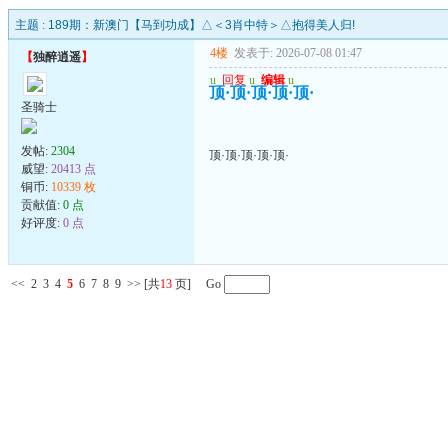
主题 :
189期：新澳门【马到功成】△＜3肖中特＞△抱得美人归!
4楼
发表于: 2026-07-08 01:47
【
独醉逍遥
】
u
回复
u
编辑
u
顶·顶·顶·顶·顶·
圣骑士
发帖:
2304
顶·顶·顶·顶·顶·
威望:
20413 点
铜币:
10339 枚
贡献值:
0 点
好评度:
0 点
<<
2
3
4
5
6
7
8
9
>>
[共
13
页] Go