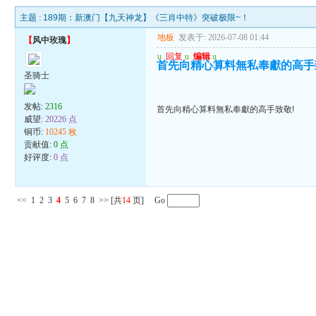
主题 :
189期：新澳门【九天神龙】《三肖中特》突破极限~！
地板
发表于: 2026-07-08 01:44
【
风中玫瑰
】
u
回复
u
编辑
u
首先向精心算料無私奉獻的高手
圣骑士
发帖:
2316
首先向精心算料無私奉獻的高手致敬!
威望:
20226 点
铜币:
10245 枚
贡献值:
0 点
好评度:
0 点
<<
1
2
3
4
5
6
7
8
>>
[共
14
页] Go