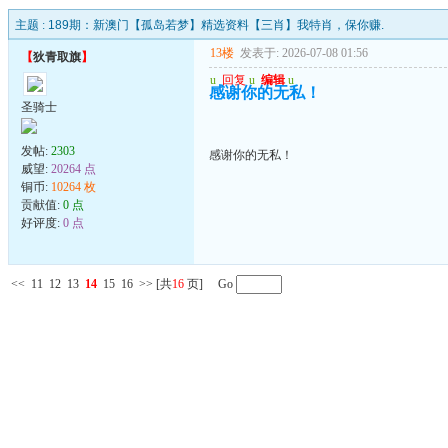
主题 :
189期：新澳门【孤岛若梦】精选资料【三肖】我特肖，保你赚.
13楼
发表于: 2026-07-08 01:56
【
狄青取旗
】
u
回复
u
编辑
u
感谢你的无私！
圣骑士
发帖:
2303
感谢你的无私！
威望:
20264 点
铜币:
10264 枚
贡献值:
0 点
好评度:
0 点
<<
11
12
13
14
15
16
>>
[共
16
页] Go