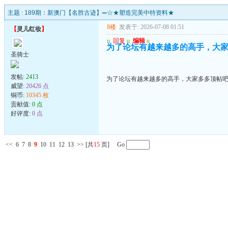
主题 :
189期：新澳门【名胜古迹】═☆★塑造完美中特资料★
8楼
发表于: 2026-07-08 01:51
【
灵儿红妆
】
u
回复
u
编辑
u
为了论坛有越来越多的高手，大家多
圣骑士
发帖:
2413
为了论坛有越来越多的高手，大家多多顶帖吧..
威望:
20426 点
铜币:
10345 枚
贡献值:
0 点
好评度:
0 点
<<
6
7
8
9
10
11
12
13
>>
[共
15
页] Go