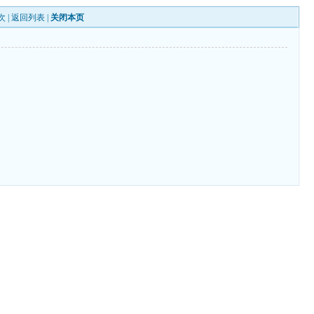
次 |
返回列表
|
关闭本页