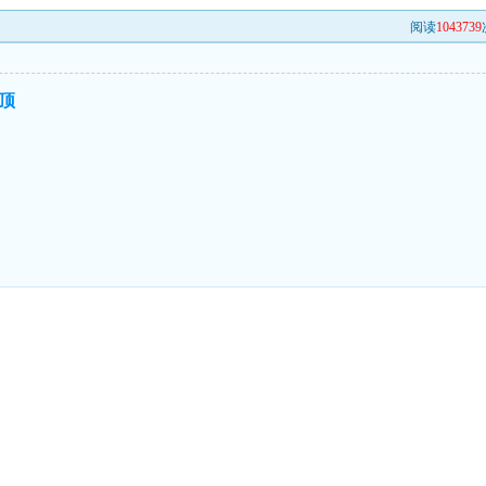
阅读
1043739
顶