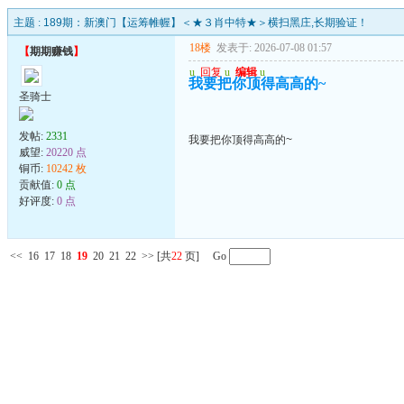
主题 :
189期：新澳门【运筹帷幄】＜★３肖中特★＞横扫黑庄,长期验证！
18楼
发表于: 2026-07-08 01:57
【
期期赚钱
】
u
回复
u
编辑
u
我要把你顶得高高的~
圣骑士
发帖:
2331
我要把你顶得高高的~
威望:
20220 点
铜币:
10242 枚
贡献值:
0 点
好评度:
0 点
<<
16
17
18
19
20
21
22
>>
[共
22
页] Go