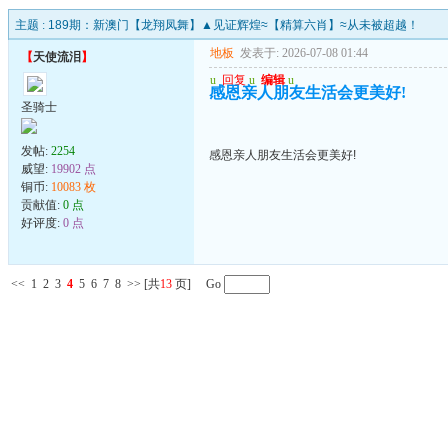
主题 :
189期：新澳门【龙翔凤舞】▲见证辉煌≈【精算六肖】≈从未被超越！
地板
发表于: 2026-07-08 01:44
【
天使流泪
】
u
回复
u
编辑
u
感恩亲人朋友生活会更美好!
圣骑士
发帖:
2254
感恩亲人朋友生活会更美好!
威望:
19902 点
铜币:
10083 枚
贡献值:
0 点
好评度:
0 点
<<
1
2
3
4
5
6
7
8
>>
[共
13
页] Go