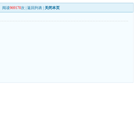
阅读
969170
次 |
返回列表
|
关闭本页