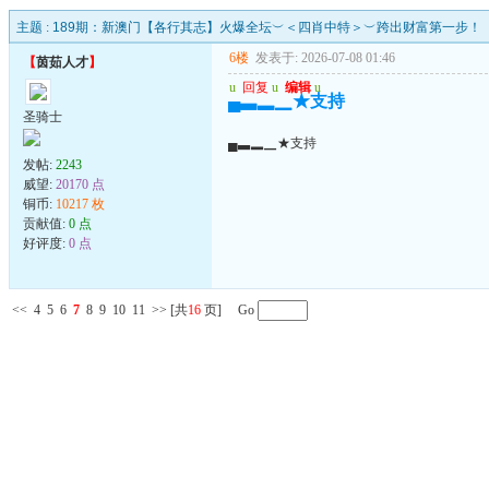
主题 :
189期：新澳门【各行其志】火爆全坛︶＜四肖中特＞︶跨出财富第一步！
6楼
发表于: 2026-07-08 01:46
【
茵茹人才
】
u
回复
u
编辑
u
▄▃▂▁★支持
圣骑士
▄▃▂▁★支持
发帖:
2243
威望:
20170 点
铜币:
10217 枚
贡献值:
0 点
好评度:
0 点
<<
4
5
6
7
8
9
10
11
>>
[共
16
页] Go