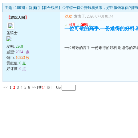
主题 :
189期：新澳门【联合战线】◇平特一肖◇赚钱看效果，好料赢钱靠你的胆
沙发
发表于: 2026-07-08 01:44
【
游戏人间
】
u
回复
u
编辑
u
一位可敬的高手.一份难得的好料.
圣骑士
发帖:
2269
一位可敬的高手.一份难得的好料.谢谢你的发
威望:
20241 点
铜币:
10253 枚
贡献值:
0 点
好评度:
0 点
<<
1
2
3
4
5
6
>>
[共
14
页] Go