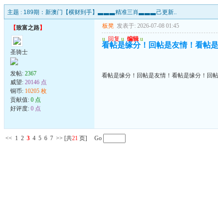
主题 :
189期：新澳门【横财到手】▃▃▃精准三肖▃▃▃己更新..
板凳
发表于: 2026-07-08 01:45
【
致富之路
】
u
回复
u
编辑
u
看帖是缘分！回帖是友情！看帖
圣骑士
发帖:
2367
看帖是缘分！回帖是友情！看帖是缘分！回
威望:
20146 点
铜币:
10205 枚
贡献值:
0 点
好评度:
0 点
<<
1
2
3
4
5
6
7
>>
[共
21
页] Go