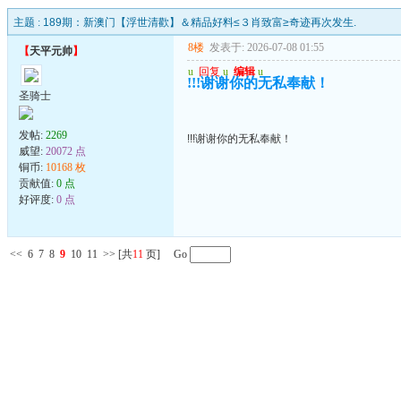
主题 :
189期：新澳门【浮世清歡】＆精品好料≤３肖致富≥奇迹再次发生.
8楼
发表于: 2026-07-08 01:55
【
天平元帅
】
u
回复
u
编辑
u
!!!谢谢你的无私奉献！
圣骑士
发帖:
2269
!!!谢谢你的无私奉献！
威望:
20072 点
铜币:
10168 枚
贡献值:
0 点
好评度:
0 点
<<
6
7
8
9
10
11
>>
[共
11
页] Go