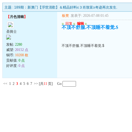
主题 :
189期：新澳门【浮世清歡】＆精品好料≤３肖致富≥奇迹再次发生.
板凳
发表于: 2026-07-08 01:45
【
月色清幽
】
u
回复
u
编辑
u
不顶不舒服.不顶睡不着觉.$
圣骑士
发帖:
2280
不顶不舒服.不顶睡不着觉.$
威望:
20152 点
铜币:
10208 枚
贡献值:
0 点
好评度:
0 点
<<
1
2
3
4
5
6
7
>>
[共
11
页] Go