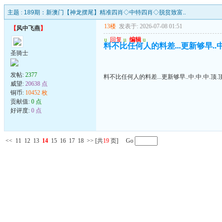
主题 :
189期：新澳门【神龙摆尾】精准四肖◇中特四肖◇脱贫致富..
13楼
发表于: 2026-07-08 01:51
【
风中飞燕
】
u
回复
u
编辑
u
料不比任何人的料差...更新够早..中.
圣骑士
发帖:
2377
料不比任何人的料差...更新够早..中.中.中.顶.顶
威望:
20638 点
铜币:
10452 枚
贡献值:
0 点
好评度:
0 点
<<
11
12
13
14
15
16
17
18
>>
[共
19
页] Go