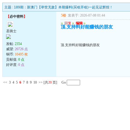
主题 :
189期：新澳门【举世无敌】本期爆料(买啥开啥)一起见证辉煌！
5楼
发表于: 2026-07-08 01:44
【
必中密料
】
u
回复
u
编辑
u
顶.支持料好能赚钱的朋友
圣骑士
发帖:
2354
顶.支持料好能赚钱的朋友
威望:
20726 点
铜币:
10495 枚
贡献值:
0 点
好评度:
0 点
<<
3
4
5
6
7
8
9
10
>>
[共
20
页] Go