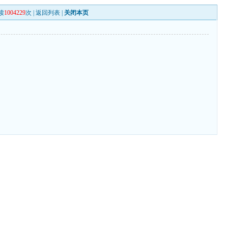
读
1004229
次 |
返回列表
|
关闭本页