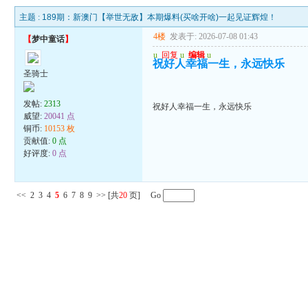
主题 :
189期：新澳门【举世无敌】本期爆料(买啥开啥)一起见证辉煌！
4楼
发表于: 2026-07-08 01:43
【
梦中童话
】
u
回复
u
编辑
u
祝好人幸福一生，永远快乐
圣骑士
发帖:
2313
祝好人幸福一生，永远快乐
威望:
20041 点
铜币:
10153 枚
贡献值:
0 点
好评度:
0 点
<<
2
3
4
5
6
7
8
9
>>
[共
20
页] Go