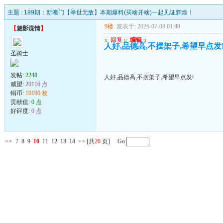
主题 :
189期：新澳门【举世无敌】本期爆料(买啥开啥)一起见证辉煌！
9楼
发表于: 2026-07-08 01:49
【
魅影谍情
】
u
回复
u
编辑
u
人好,品德高,不摆架子,希望早点发
圣骑士
发帖:
2248
人好,品德高,不摆架子,希望早点发!
威望:
20116 点
铜币:
10190 枚
贡献值:
0 点
好评度:
0 点
<<
7
8
9
10
11
12
13
14
>>
[共
20
页] Go