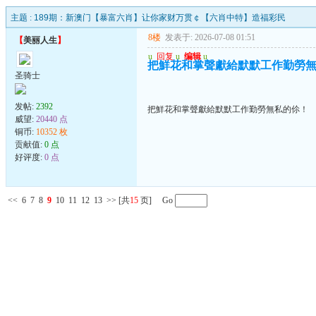
主题 :
189期：新澳门【暴富六肖】让你家财万贯￠【六肖中特】造福彩民
8楼
发表于: 2026-07-08 01:51
【
美丽人生
】
u
回复
u
编辑
u
把鮮花和掌聲獻給默默工作勤勞
圣骑士
发帖:
2392
把鮮花和掌聲獻給默默工作勤勞無私的伱！
威望:
20440 点
铜币:
10352 枚
贡献值:
0 点
好评度:
0 点
<<
6
7
8
9
10
11
12
13
>>
[共
15
页] Go