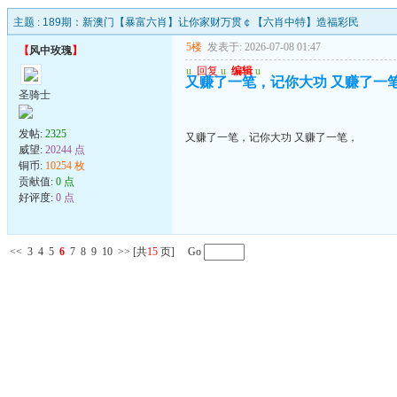
主题 :
189期：新澳门【暴富六肖】让你家财万贯￠【六肖中特】造福彩民
5楼
发表于: 2026-07-08 01:47
【
风中玫瑰
】
u
回复
u
编辑
u
又赚了一笔，记你大功 又赚了一
圣骑士
发帖:
2325
又赚了一笔，记你大功 又赚了一笔，
威望:
20244 点
铜币:
10254 枚
贡献值:
0 点
好评度:
0 点
<<
3
4
5
6
7
8
9
10
>>
[共
15
页] Go