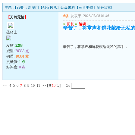
主题 :
189期：新澳门【烈火凤凰】劲爆来料【三肖中特】翻身致富!
6楼
发表于: 2026-07-08 01:46
【
刀剑无情
】
u
回复
u
编辑
u
辛苦了，将掌声和鲜花献给无私
圣骑士
发帖:
2288
辛苦了，将掌声和鲜花献给无私的高手，
威望:
20338 点
铜币:
10301 枚
贡献值:
1 点
好评度:
0 点
<<
4
5
6
7
8
9
10
11
>>
[共
16
页] Go