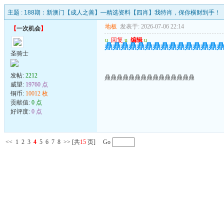
主题 :
188期：新澳门【成人之善】━精选资料【四肖】我特肖，保你横财到手！
地板
发表于: 2026-07-06 22:14
【
一次机会
】
u
回复
u
编辑
u
鼎鼎鼎鼎鼎鼎鼎鼎鼎鼎鼎鼎鼎鼎
圣骑士
发帖:
2212
鼎鼎鼎鼎鼎鼎鼎鼎鼎鼎鼎鼎鼎鼎鼎
威望:
19760 点
铜币:
10012 枚
贡献值:
0 点
好评度:
0 点
<<
1
2
3
4
5
6
7
8
>>
[共
15
页] Go