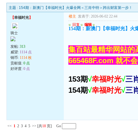
主题 :
154期：新澳门【幸福时光】火爆全网＜三肖中特＞跨出财富第一步！
楼主
发表于: 2026-06-02 22:44
【
幸福时光
】
u
回复
u
编辑
u
154期：新澳门【幸福时光】
骑士
发帖:
313
集百站最精华网站的高
威望:
1114 点
铜币:
1114 枚
665468F.com 就
贡献值:
0 点
好评度:
0 点
153期
√
幸福时光
√
三
154期
√
幸福时光
√
三
<<
1
2
3
4
5
>>
[共
18
页] Go