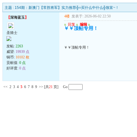
主题 :
154期：新澳门【常胜将军】实力推荐╬=买什么中什么╬致富~！
4楼
发表于: 2026-06-02 22:50
【
深海蓝玉
】
u
回复
u
编辑
u
￥￥顶帖专用！
圣骑士
发帖:
2263
￥￥顶帖专用！
威望:
19939 点
铜币:
10102 枚
贡献值:
0 点
好评度:
0 点
<<
2
3
4
5
6
7
8
9
>>
[共
21
页] Go