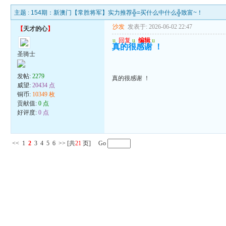
主题 :
154期：新澳门【常胜将军】实力推荐╬=买什么中什么╬致富~！
沙发
发表于: 2026-06-02 22:47
【
天才的心
】
u
回复
u
编辑
u
真的很感谢 ！
圣骑士
发帖:
2279
真的很感谢 ！
威望:
20434 点
铜币:
10349 枚
贡献值:
0 点
好评度:
0 点
<<
1
2
3
4
5
6
>>
[共
21
页] Go