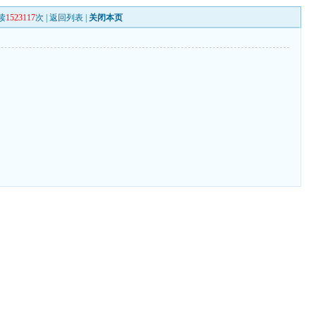
读
1523117
次 |
返回列表
|
关闭本页