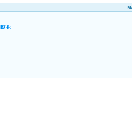
阅
期准!