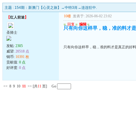
主题 :
154期：新澳门【心灵之旅】→中特3肖→连连狂中.
10楼
发表于: 2026-06-02 23:02
【
红人前途
】
u
回复
u
编辑
u
只有向你这样早，稳，准的料才
圣骑士
发帖:
2305
只有向你这样早，稳，准的料才是真正的好
威望:
20518 点
铜币:
10391 枚
贡献值:
0 点
好评度:
0 点
<<
8
9
10
11
>>
[共
11
页] Go