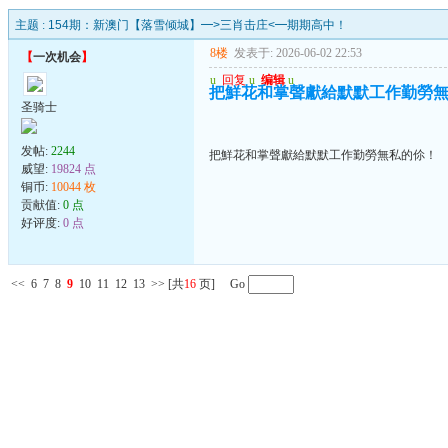
主题 :
154期：新澳门【落雪倾城】━>三肖击庄<━期期高中！
8楼
发表于: 2026-06-02 22:53
【
一次机会
】
u
回复
u
编辑
u
把鮮花和掌聲獻給默默工作勤勞
圣骑士
发帖:
2244
把鮮花和掌聲獻給默默工作勤勞無私的伱！
威望:
19824 点
铜币:
10044 枚
贡献值:
0 点
好评度:
0 点
<<
6
7
8
9
10
11
12
13
>>
[共
16
页] Go