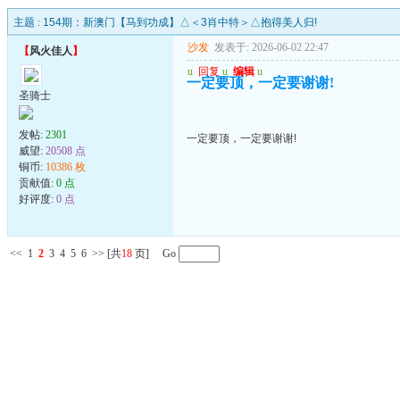
主题 :
154期：新澳门【马到功成】△＜3肖中特＞△抱得美人归!
沙发
发表于: 2026-06-02 22:47
【
风火佳人
】
u
回复
u
编辑
u
一定要顶，一定要谢谢!
圣骑士
发帖:
2301
一定要顶，一定要谢谢!
威望:
20508 点
铜币:
10386 枚
贡献值:
0 点
好评度:
0 点
<<
1
2
3
4
5
6
>>
[共
18
页] Go