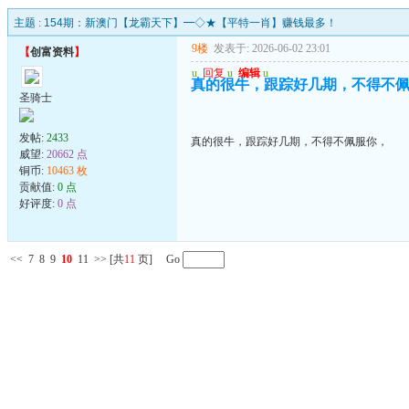
主题 :
154期：新澳门【龙霸天下】━◇★【平特一肖】赚钱最多！
9楼
发表于: 2026-06-02 23:01
【
创富资料
】
u
回复
u
编辑
u
真的很牛，跟踪好几期，不得不
圣骑士
发帖:
2433
真的很牛，跟踪好几期，不得不佩服你，
威望:
20662 点
铜币:
10463 枚
贡献值:
0 点
好评度:
0 点
<<
7
8
9
10
11
>>
[共
11
页] Go