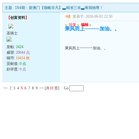
主题 :
154期：新澳门【领略非凡】▃精准三肖▃唯我独尊！
4楼
发表于: 2026-06-02 22:50
【
创富资料
】
u
回复
u
编辑
u
乘风而上~~~~~~加油。。
圣骑士
发帖:
2424
乘风而上~~~~~~加油。。
威望:
20644 点
铜币:
10454 枚
贡献值:
0 点
好评度:
0 点
<<
2
3
4
5
6
7
8
9
>>
[共
18
页] Go