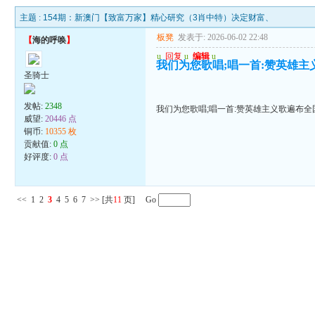
主题 :
154期：新澳门【致富万家】精心研究（3肖中特）决定财富、
板凳
发表于: 2026-06-02 22:48
【
海的呼唤
】
u
回复
u
编辑
u
我们为您歌唱;唱一首:赞英雄主
圣骑士
发帖:
2348
我们为您歌唱;唱一首:赞英雄主义歌遍布全
威望:
20446 点
铜币:
10355 枚
贡献值:
0 点
好评度:
0 点
<<
1
2
3
4
5
6
7
>>
[共
11
页] Go