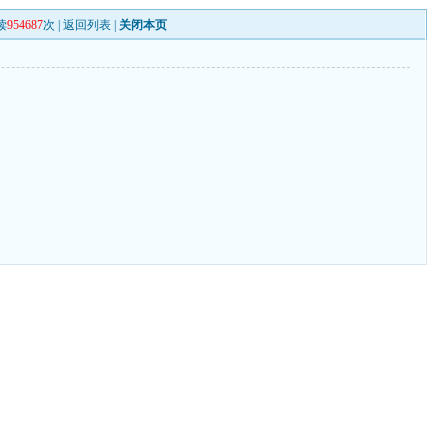
读
954687
次 |
返回列表
|
关闭本页