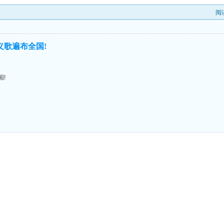
阅
义歌遍布全国!
国!