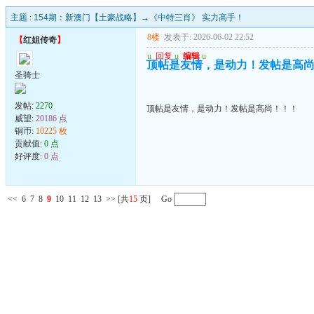
主题 :
154期：新澳门【土豪战略】→《中特三肖》 实力高手！
8楼
发表于: 2026-06-02 22:52
【
红姐传奇
】
u
回复
u
编辑
u
顶帖是友情，是动力！发帖是高
圣骑士
发帖:
2270
顶帖是友情，是动力！发帖是高尚！！！
威望:
20186 点
铜币:
10225 枚
贡献值:
0 点
好评度:
0 点
<<
6
7
8
9
10
11
12
13
>>
[共
15
页] Go