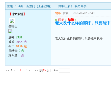
主题 :
154期：新澳门【土豪战略】→《中特三肖》 实力高手！
地板
发表于: 2026-06-02 22:49
【
倩女多情
】
u
回复
u
编辑
u
老大发什么样的都好，只要能中
圣骑士
发帖:
2388
老大发什么样的都好，只要能中就好！
威望:
20520 点
铜币:
10387 枚
贡献值:
0 点
好评度:
0 点
<<
1
2
3
4
5
6
7
8
>>
[共
15
页] Go