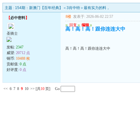
主题 :
154期：新澳门【百年经典】＜3肖中特＞最有实力的料，
8楼
发表于: 2026-06-02 22:57
【
必中密料
】
u
回复
u
编辑
u
高！高！高！跟你连连大中
圣骑士
发帖:
2347
高！高！高！跟你连连大中
威望:
20712 点
铜币:
10488 枚
贡献值:
0 点
好评度:
0 点
<<
6
7
8
9
10
>>
[共
10
页] Go