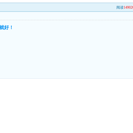
阅读
14902
就好！