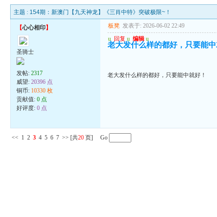
主题 :
154期：新澳门【九天神龙】《三肖中特》突破极限~！
板凳
发表于: 2026-06-02 22:49
【
心心相印
】
u
回复
u
编辑
u
老大发什么样的都好，只要能中
圣骑士
发帖:
2317
老大发什么样的都好，只要能中就好！
威望:
20396 点
铜币:
10330 枚
贡献值:
0 点
好评度:
0 点
<<
1
2
3
4
5
6
7
>>
[共
20
页] Go