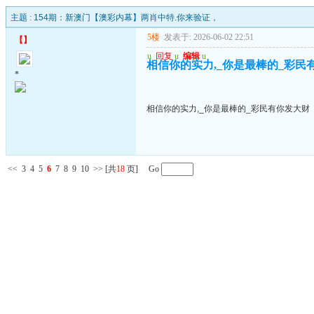
主题 :
154期：新澳门【澳彩内幕】两肖中特.你来验证，
5楼
发表于: 2026-06-02 22:51
【
】
u
回复
u
编辑
u
相信你的实力,_你是最棒的_彩民
*
相信你的实力,_你是最棒的_彩民有你发大财
<<
3
4
5
6
7
8
9
10
>>
[共
18
页] Go