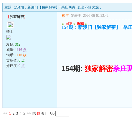
主题 :
154期：新澳门【独家解密】=杀庄两肖=真金不怕火炼，
楼主
发表于: 2026-06-02 22:42
【
独家解密
】
u
回复
u
编辑
u
154期：新澳门【独家解密】=杀
骑士
发帖:
312
威望:
1116 点
铜币:
1116 枚
贡献值:
0 点
好评度:
0 点
154期:
独家解密
杀庄
<<
1
2
3
4
5
>>
[共
19
页] Go