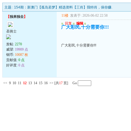
主题 :
154期：新澳门【孤岛若梦】精选资料【三肖】我特肖，保你赚.
11楼
发表于: 2026-06-02 22:58
【
独来独去
】
u
回复
u
编辑
u
广大彩民,十分需要你!!!
圣骑士
发帖:
2270
广大彩民,十分需要你!!!
威望:
19909 点
铜币:
10087 枚
贡献值:
0 点
好评度:
0 点
<<
9
10
11
12
13
14
15
16
>>
[共
17
页] Go