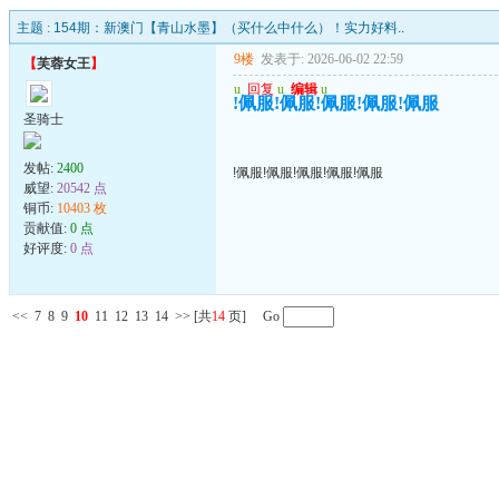
主题 :
154期：新澳门【青山水墨】（买什么中什么）！实力好料..
9楼
发表于: 2026-06-02 22:59
【
芙蓉女王
】
u
回复
u
编辑
u
!佩服!佩服!佩服!佩服!佩服
圣骑士
发帖:
2400
!佩服!佩服!佩服!佩服!佩服
威望:
20542 点
铜币:
10403 枚
贡献值:
0 点
好评度:
0 点
<<
7
8
9
10
11
12
13
14
>>
[共
14
页] Go