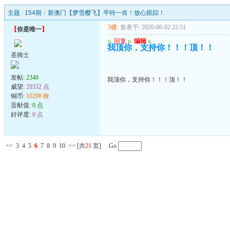
主题 :
154期：新澳门【梦雪樱飞】平特一肖！放心跟踪！
5楼
发表于: 2026-06-02 22:51
【
你是唯一
】
u
回复
u
编辑
u
我顶你，支持你！！！顶！！
圣骑士
发帖:
2340
我顶你，支持你！！！顶！！
威望:
20332 点
铜币:
10298 枚
贡献值:
0 点
好评度:
0 点
<<
3
4
5
6
7
8
9
10
>>
[共
21
页] Go