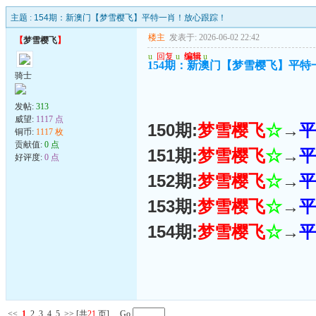
主题 :
154期：新澳门【梦雪樱飞】平特一肖！放心跟踪！
楼主
发表于: 2026-06-02 22:42
【
梦雪樱飞
】
u
回复
u
编辑
u
154期：新澳门【梦雪樱飞】平
骑士
发帖:
313
威望:
1117 点
150期:
梦雪樱飞
☆
→
平
铜币:
1117 枚
贡献值:
0 点
151期:
梦雪樱飞
☆
→
平
好评度:
0 点
152期:
梦雪樱飞
☆
→
平
153期:
梦雪樱飞
☆
→
平
154期:
梦雪樱飞
☆
→
平
<<
1
2
3
4
5
>>
[共
21
页] Go