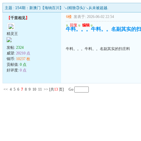
主题 :
154期：新澳门【海纳百川】↘(精致③头)↘从未被超越.
6楼
发表于: 2026-06-02 22:54
【
千里相见
】
u
回复
u
编辑
u
牛料。。。牛料。。名副其实的
精灵王
发帖:
2324
牛料。。。牛料。。名副其实的扫庄料
威望:
20210 点
铜币:
10237 枚
贡献值:
0 点
好评度:
0 点
<<
4
5
6
7
8
9
10
11
>>
[共
13
页] Go