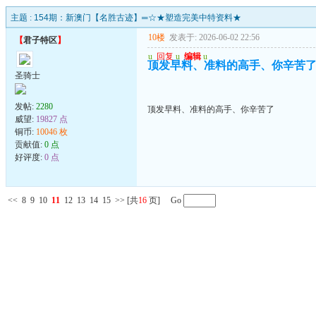
主题 :
154期：新澳门【名胜古迹】═☆★塑造完美中特资料★
10楼
发表于: 2026-06-02 22:56
【
君子特区
】
u
回复
u
编辑
u
顶发早料、准料的高手、你辛苦
圣骑士
发帖:
2280
顶发早料、准料的高手、你辛苦了
威望:
19827 点
铜币:
10046 枚
贡献值:
0 点
好评度:
0 点
<<
8
9
10
11
12
13
14
15
>>
[共
16
页] Go