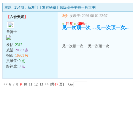
主题 :
154期：新澳门【发财秘籍】顶级高手平特一肖大中!
8楼
发表于: 2026-06-02 22:57
【
六合天娇
】
u
回复
u
编辑
u
见一次顶一次．.见一次顶一次...
圣骑士
发帖:
2312
见一次顶一次．.见一次顶一次...
威望:
20337 点
铜币:
10301 枚
贡献值:
0 点
好评度:
0 点
<<
6
7
8
9
10
11
12
13
>>
[共
17
页] Go