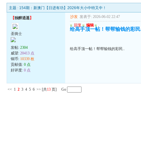
主题 :
154期：新澳门【日进有功】2026年大小中特又中！
沙发
发表于: 2026-06-02 22:47
【
独醉逍遥
】
u
回复
u
编辑
u
给高手顶一帖！帮帮输钱的彩民.
圣骑士
发帖:
2304
给高手顶一帖！帮帮输钱的彩民..
威望:
20413 点
铜币:
10339 枚
贡献值:
0 点
好评度:
0 点
<<
1
2
3
4
5
6
>>
[共
13
页] Go