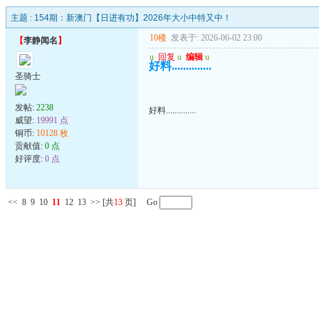
主题 :
154期：新澳门【日进有功】2026年大小中特又中！
10楼
发表于: 2026-06-02 23:00
【
李静闻名
】
u
回复
u
编辑
u
好料..............
圣骑士
发帖:
2238
好料..............
威望:
19991 点
铜币:
10128 枚
贡献值:
0 点
好评度:
0 点
<<
8
9
10
11
12
13
>>
[共
13
页] Go