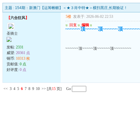
主题 :
154期：新澳门【运筹帷幄】＜★３肖中特★＞横扫黑庄,长期验证！
5楼
发表于: 2026-06-02 22:53
【
六合狂风
】
u
回复
u
编辑
u
~~~~~~顶~~~~~顶~~~~~~顶~~~~~~
圣骑士
发帖:
2331
~~~~~~顶~~~~~顶~~~~~~顶~~~~~~~~
威望:
20361 点
铜币:
10313 枚
贡献值:
0 点
好评度:
0 点
<<
3
4
5
6
7
8
9
10
>>
[共
15
页] Go