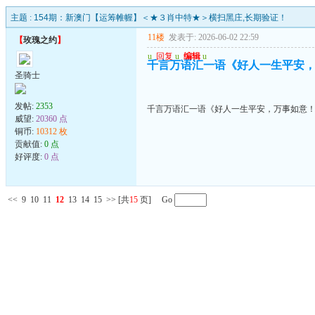
主题 :
154期：新澳门【运筹帷幄】＜★３肖中特★＞横扫黑庄,长期验证！
11楼
发表于: 2026-06-02 22:59
【
玫瑰之约
】
u
回复
u
编辑
u
千言万语汇一语《好人一生平安
圣骑士
发帖:
2353
千言万语汇一语《好人一生平安，万事如意
威望:
20360 点
铜币:
10312 枚
贡献值:
0 点
好评度:
0 点
<<
9
10
11
12
13
14
15
>>
[共
15
页] Go